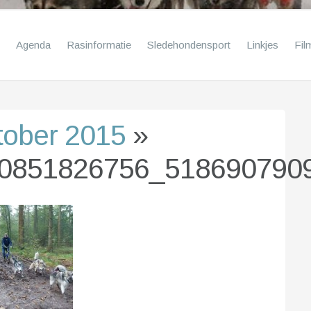
Agenda
Rasinformatie
Sledehondensport
Linkjes
Fil
tober 2015
»
0851826756_518690790