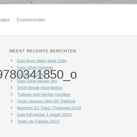
mpjes
Evenementen
MEEST RECENTE BERICHTEN
Dag lieve dikke beer Odin,
Dag Lieve Hummer
9780341850_o
Sneeuw 2026
Dag Lieve Mooie Sky
Short Break Hoenderloo
Trainen met minder hondjes
Onze Hussen eten BF Petfood
Nummer 23 Trans Thuringia 2019
Dag lief meisje 1 maart 2024
Team op Pampa 2023