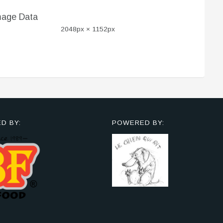
mage Data
2048px × 1152px
D BY:
POWERED BY: