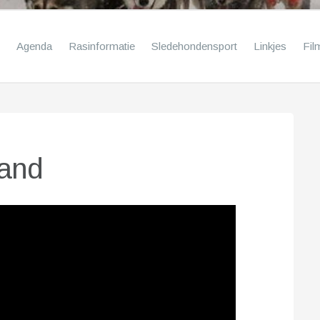
Agenda
Rasinformatie
Sledehondensport
Linkjes
Fil
rand