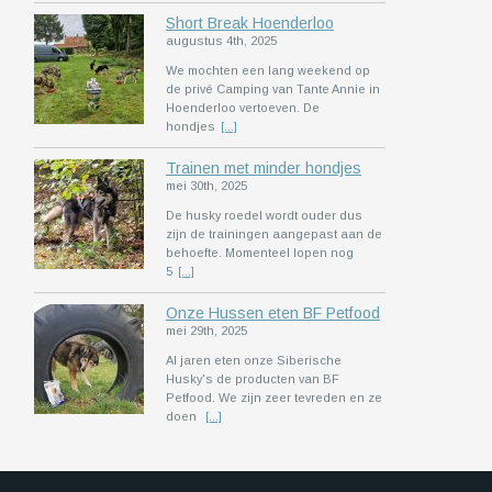
Short Break Hoenderloo
augustus 4th, 2025
We mochten een lang weekend op
de privé Camping van Tante Annie in
Hoenderloo vertoeven. De
hondjes
[...]
Trainen met minder hondjes
mei 30th, 2025
De husky roedel wordt ouder dus
zijn de trainingen aangepast aan de
behoefte. Momenteel lopen nog
5
[...]
Onze Hussen eten BF Petfood
mei 29th, 2025
Al jaren eten onze Siberische
Husky's de producten van BF
Petfood. We zijn zeer tevreden en ze
doen
[...]