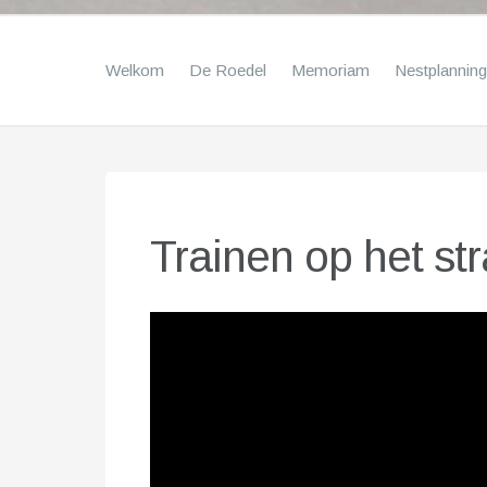
Welkom
De Roedel
Memoriam
Nestplanning
Trainen op het st