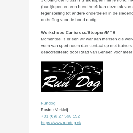
Skijoring/Canicross is (hard)lopen met je hond. Hi
(hard)lopen en een hond heeft kan deze tak van sp
tegenstelling tot andere onderdelen in de sledeh
ontheffing voor de hond nodig.
Workshops Canicross/Steppen/MTB
Momenteel is er een wir war aan mensen die work
vorm van sport neem dan contact op met trainers d
geaccrediteerd door Raad van Beheer. Voor meer i
Rundog
Rosine Verkleij
+31 (0)6 27 568 152
https://www.rundog.nl/