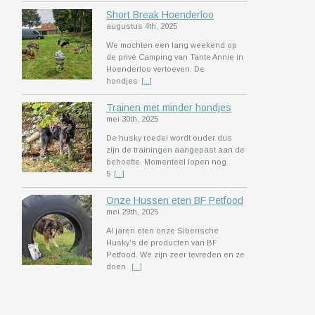
Short Break Hoenderloo
augustus 4th, 2025
We mochten een lang weekend op
de privé Camping van Tante Annie in
Hoenderloo vertoeven. De
hondjes
[...]
Trainen met minder hondjes
mei 30th, 2025
De husky roedel wordt ouder dus
zijn de trainingen aangepast aan de
behoefte. Momenteel lopen nog
5
[...]
Onze Hussen eten BF Petfood
mei 29th, 2025
Al jaren eten onze Siberische
Husky's de producten van BF
Petfood. We zijn zeer tevreden en ze
doen
[...]