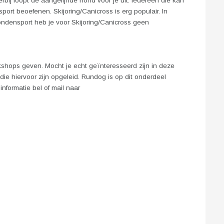
erbij loopt de aangelijnde hond voor je uit. Iedereen die kan
ort beoefenen. Skijoring/Canicross is erg populair. In
ondensport heb je voor Skijoring/Canicross geen
shops geven. Mocht je echt geïnteresseerd zijn in deze
ie hiervoor zijn opgeleid. Rundog is op dit onderdeel
nformatie bel of mail naar