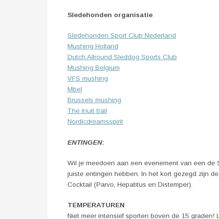
Sledehonden organisatie
Sledehonden Sport Club Nederland
Mushing Holland
Dutch Allround Sleddog Sports Club
Mushing Belgium
VFS mushing
Mbel
Brussels mushing
The Inuit trail
Nordicdreamsspirit
ENTINGEN:
Wil je meedoen aan een evenement van een de S
juiste entingen hebben. In het kort gezegd zijn d
Cocktail (Parvo, Hepatitus en Distemper).
TEMPERATUREN
Niet meer intensief sporten boven de 15 graden! Le