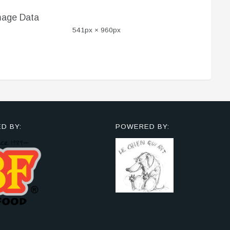
mage Data
541px × 960px
D BY:
POWERED BY: