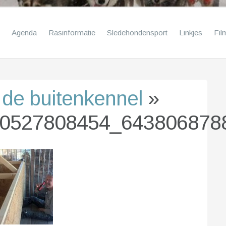
Agenda
Rasinformatie
Sledehondensport
Linkjes
Fil
de buitenkennel
»
0527808454_643806878