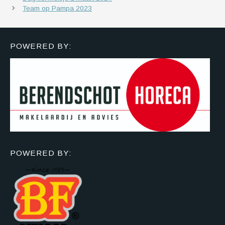
Team op Pampa 2023
POWERED BY:
POWERED BY: