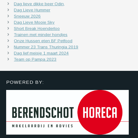
Dag lieve dikke beer Odin,
Dag Lieve Hummer
Sneeuw 2026
Dag Lieve Mooie Sky
Short Break Hoenderloo
Trainen met minder hondjes
Onze Hussen eten BF Petfood
Nummer 23 Trans Thuringia 2019
Dag lief meisje 1 maart 2024
Team op Pampa 2023
POWERED BY: