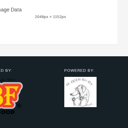
mage Data
2048px × 1152px
D BY:
POWERED BY: