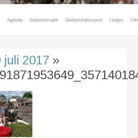
Agenda
Rasinformatie
Sledehondensport
Linkjes
Fil
juli 2017
»
91871953649_35714018