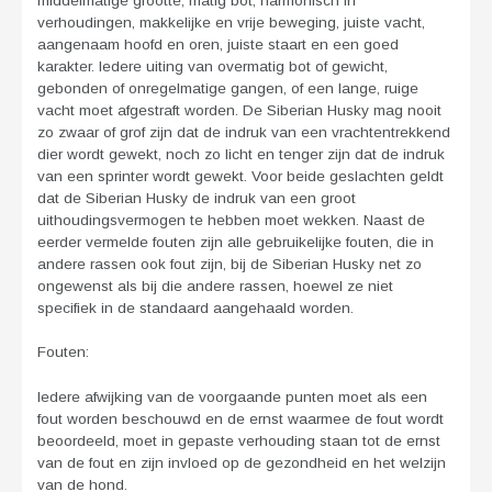
middelmatige grootte, matig bot, harmonisch in
verhoudingen, makkelijke en vrije beweging, juiste vacht,
aangenaam hoofd en oren, juiste staart en een goed
karakter. Iedere uiting van overmatig bot of gewicht,
gebonden of onregelmatige gangen, of een lange, ruige
vacht moet afgestraft worden. De Siberian Husky mag nooit
zo zwaar of grof zijn dat de indruk van een vrachtentrekkend
dier wordt gewekt, noch zo licht en tenger zijn dat de indruk
van een sprinter wordt gewekt. Voor beide geslachten geldt
dat de Siberian Husky de indruk van een groot
uithoudingsvermogen te hebben moet wekken. Naast de
eerder vermelde fouten zijn alle gebruikelijke fouten, die in
andere rassen ook fout zijn, bij de Siberian Husky net zo
ongewenst als bij die andere rassen, hoewel ze niet
specifiek in de standaard aangehaald worden.
Fouten:
Iedere afwijking van de voorgaande punten moet als een
fout worden beschouwd en de ernst waarmee de fout wordt
beoordeeld, moet in gepaste verhouding staan tot de ernst
van de fout en zijn invloed op de gezondheid en het welzijn
van de hond.