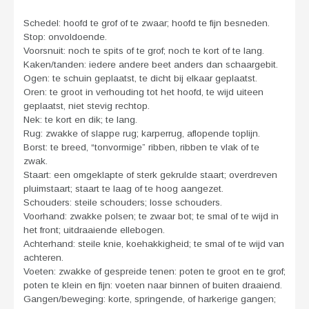
Schedel: hoofd te grof of te zwaar; hoofd te fijn besneden.
Stop: onvoldoende.
Voorsnuit: noch te spits of te grof; noch te kort of te lang.
Kaken/tanden: iedere andere beet anders dan schaargebit.
Ogen: te schuin geplaatst, te dicht bij elkaar geplaatst.
Oren: te groot in verhouding tot het hoofd, te wijd uiteen
geplaatst, niet stevig rechtop.
Nek: te kort en dik; te lang.
Rug: zwakke of slappe rug; karperrug, aflopende toplijn.
Borst: te breed, “tonvormige” ribben, ribben te vlak of te
zwak.
Staart: een omgeklapte of sterk gekrulde staart; overdreven
pluimstaart; staart te laag of te hoog aangezet.
Schouders: steile schouders; losse schouders.
Voorhand: zwakke polsen; te zwaar bot; te smal of te wijd in
het front; uitdraaiende ellebogen.
Achterhand: steile knie, koehakkigheid; te smal of te wijd van
achteren.
Voeten: zwakke of gespreide tenen: poten te groot en te grof;
poten te klein en fijn: voeten naar binnen of buiten draaiend.
Gangen/beweging: korte, springende, of harkerige gangen;