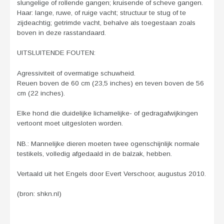
slungelige of rollende gangen; kruisende of scheve gangen.
Haar: lange, ruwe, of ruige vacht; structuur te stug of te
zijdeachtig; getrimde vacht, behalve als toegestaan zoals
boven in deze rasstandaard.
UITSLUITENDE FOUTEN:
Agressiviteit of overmatige schuwheid.
Reuen boven de 60 cm (23,5 inches) en teven boven de 56
cm (22 inches).
Elke hond die duidelijke lichamelijke- of gedragafwijkingen
vertoont moet uitgesloten worden.
NB.: Mannelijke dieren moeten twee ogenschijnlijk normale
testikels, volledig afgedaald in de balzak, hebben.
Vertaald uit het Engels door Evert Verschoor, augustus 2010.
(bron: shkn.nl)