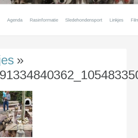
Agenda
Rasinformatie
Sledehondensport
Linkjes
Fil
jes
»
91334840362_10548335