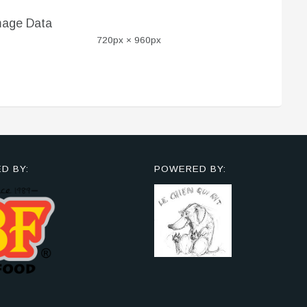
mage Data
720px × 960px
D BY:
POWERED BY: