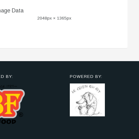
mage Data
2048px × 1365px
D BY:
POWERED BY: