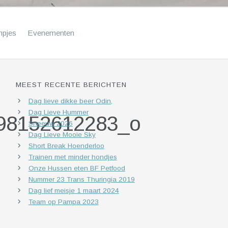
mpjes
Evenementen
MEEST RECENTE BERICHTEN
Dag lieve dikke beer Odin,
Dag Lieve Hummer
98152612283_o
Sneeuw 2026
Dag Lieve Mooie Sky
Short Break Hoenderloo
Trainen met minder hondjes
Onze Hussen eten BF Petfood
Nummer 23 Trans Thuringia 2019
Dag lief meisje 1 maart 2024
Team op Pampa 2023