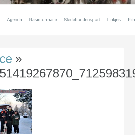
Agenda
Rasinformatie
Sledehondensport
Linkjes
Fil
ace
»
51419267870_71259831