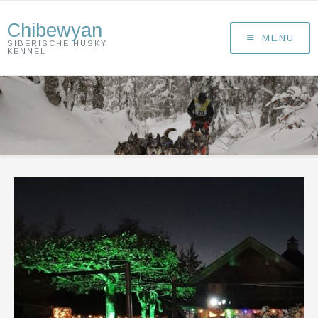
Chibewyan
MENU
SIBERISCHE HUSKY
KENNEL