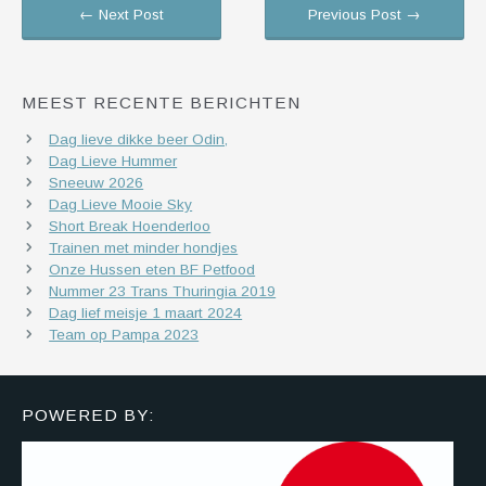
← Next Post
Previous Post →
MEEST RECENTE BERICHTEN
Dag lieve dikke beer Odin,
Dag Lieve Hummer
Sneeuw 2026
Dag Lieve Mooie Sky
Short Break Hoenderloo
Trainen met minder hondjes
Onze Hussen eten BF Petfood
Nummer 23 Trans Thuringia 2019
Dag lief meisje 1 maart 2024
Team op Pampa 2023
POWERED BY: