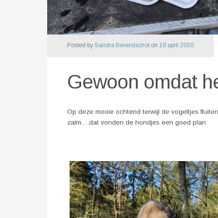
Posted by
Sandra Berendschot
on
18 april 2020
Gewoon omdat he
Op deze mooie ochtend terwijl de vogeltjes fluite
zalm….dat vonden de hondjes een goed plan.