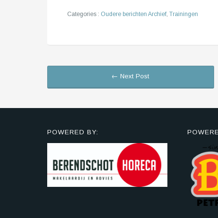
Categories :
Oudere berichten Archief
,
Trainingen
← Next Post
POWERED BY:
POWERE