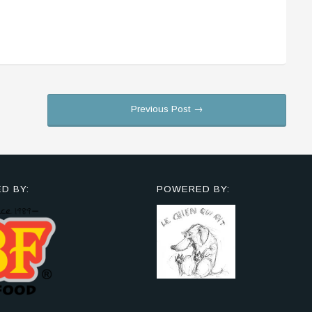
Previous Post →
D BY:
POWERED BY: