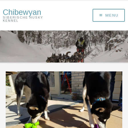
Chibewyan
MENU
SIBERISCHE HUSKY
KENNEL