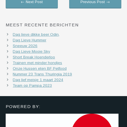
← Next Post
Previous Post →
MEEST RECENTE BERICHTEN
Dag lieve dikke beer Odin,
Dag Lieve Hummer
Sneeuw 2026
Dag Lieve Mooie Sky
Short Break Hoenderloo
Trainen met minder hondjes
Onze Hussen eten BF Petfood
Nummer 23 Trans Thuringia 2019
Dag lief meisje 1 maart 2024
Team op Pampa 2023
POWERED BY: