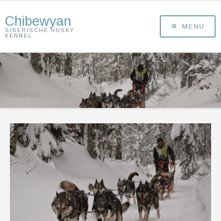
Chibewyan
MENU
SIBERISCHE HUSKY
KENNEL