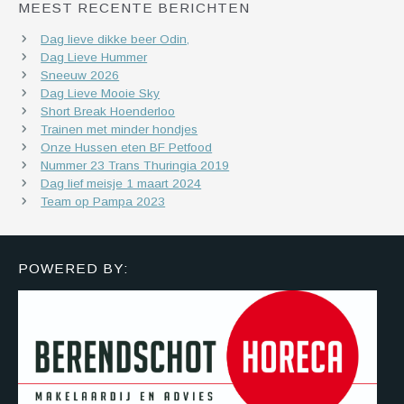
MEEST RECENTE BERICHTEN
Dag lieve dikke beer Odin,
Dag Lieve Hummer
Sneeuw 2026
Dag Lieve Mooie Sky
Short Break Hoenderloo
Trainen met minder hondjes
Onze Hussen eten BF Petfood
Nummer 23 Trans Thuringia 2019
Dag lief meisje 1 maart 2024
Team op Pampa 2023
POWERED BY: