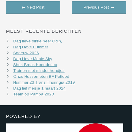
← Next Post
Previous Post →
MEEST RECENTE BERICHTEN
Dag lieve dikke beer Odin,
Dag Lieve Hummer
Sneeuw 2026
Dag Lieve Mooie Sky
Short Break Hoenderloo
Trainen met minder hondjes
Onze Hussen eten BF Petfood
Nummer 23 Trans Thuringia 2019
Dag lief meisje 1 maart 2024
Team op Pampa 2023
POWERED BY: