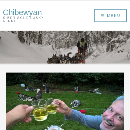
Chibewyan
MENU
SIBERISCHE HUSKY
KENNEL