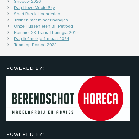
Sneeuw 2026
Dag Lieve Mooie Sky
Short Break Hoenderloo
Trainen met minder hondjes
Onze Hussen eten BF Petfood
Nummer 23 Trans Thuringia 2019
Dag lief meisje 1 maart 2024
Team op Pampa 2023
POWERED BY:
POWERED BY: