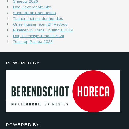
Sneeuw 2026
Dag Lieve Mooie Sky
Short Break Hoenderloo
Trainen met minder hondjes
Onze Hussen eten BF Petfood
Nummer 23 Trans Thuringia 2019
Dag lief meisje 1 maart 2024
Team op Pampa 2023
POWERED BY:
POWERED BY: