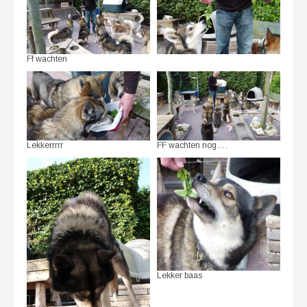
Ff wachten
Lekkerrrrr
FF wachten nog….
Lekker baas